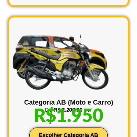
Categoria AB (Moto e Carro)
De
R$ 2.200,00
por
R$1.950
Escolher Categoria AB