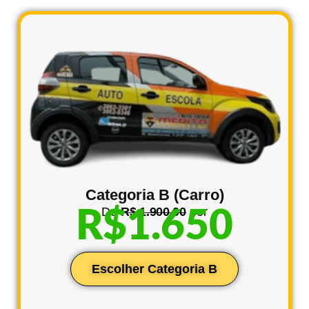
Categoria B (Carro)
De
R$ 1.900,00
por
R$1.650
Escolher Categoria B