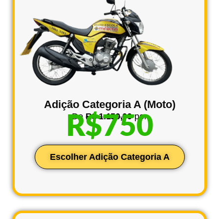
Adição Categoria A (Moto)
De
R$ 1.150,00
por
R$750
Escolher Adição Categoria A