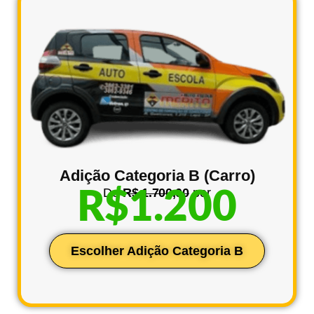
Adição Categoria B (Carro)
De
R$ 1.700,00
por
R$1.200
Escolher Adição Categoria B